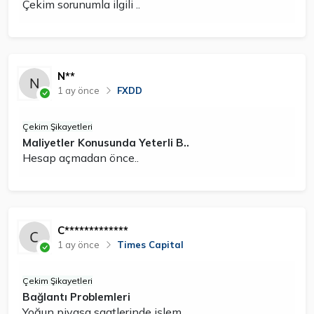
Çekim sorunumla ilgili ..
N**
1 ay önce
FXDD
Çekim Şikayetleri
Maliyetler Konusunda Yeterli B..
Hesap açmadan önce..
C*************
1 ay önce
Times Capital
Çekim Şikayetleri
Bağlantı Problemleri
Yoğun piyasa saatlerinde işlem..