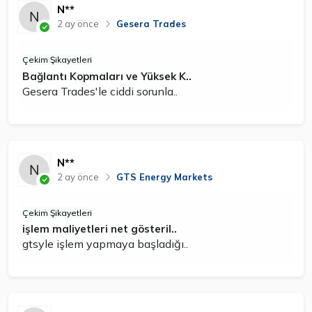
N**
2 ay önce
Gesera Trades
Çekim Şikayetleri
Bağlantı Kopmaları ve Yüksek K..
Gesera Trades'le ciddi sorunla..
N**
2 ay önce
GTS Energy Markets
Çekim Şikayetleri
işlem maliyetleri net gösteril..
gtsyle işlem yapmaya başladığı..