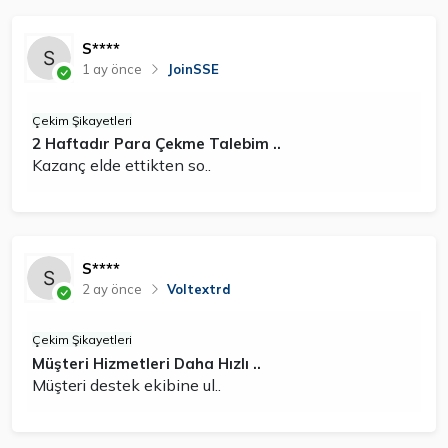
S****
1 ay önce
JoinSSE
Çekim Şikayetleri
2 Haftadır Para Çekme Talebim ..
Kazanç elde ettikten so..
S****
2 ay önce
Voltextrd
Çekim Şikayetleri
Müşteri Hizmetleri Daha Hızlı ..
Müşteri destek ekibine ul..