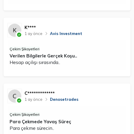
K****
1 ay önce
Avis Investment
Çekim Şikayetleri
Verilen Bilgilerle Gerçek Koşu..
Hesap açılışı sırasında..
C*************
1 ay önce
Denosetrades
Çekim Şikayetleri
Para Çekmede Yavaş Süreç
Para çekme sürecin..