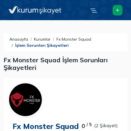
Anasayfa
Kurumlar
Fx Monster Squad
İşlem Sorunları Şikayetleri
Fx Monster Squad İşlem Sorunları
Şikayetleri
Fx Monster Squad
/ 5
0
(2 Şikayet)