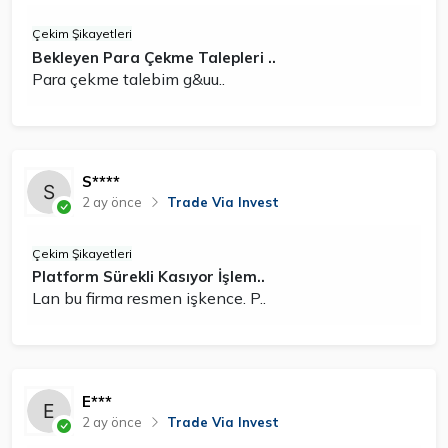
Çekim Şikayetleri
Bekleyen Para Çekme Talepleri ..
Para çekme talebim g&uu..
S****
2 ay önce
Trade Via Invest
Çekim Şikayetleri
Platform Sürekli Kasıyor İşlem..
Lan bu firma resmen işkence. P..
E***
2 ay önce
Trade Via Invest