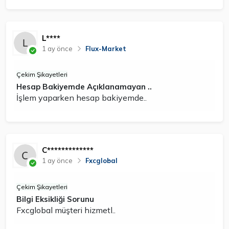
L****
1 ay önce
Flux-Market
Çekim Şikayetleri
Hesap Bakiyemde Açıklanamayan ..
İşlem yaparken hesap bakiyemde..
C*************
1 ay önce
Fxcglobal
Çekim Şikayetleri
Bilgi Eksikliği Sorunu
Fxcglobal müşteri hizmetl..