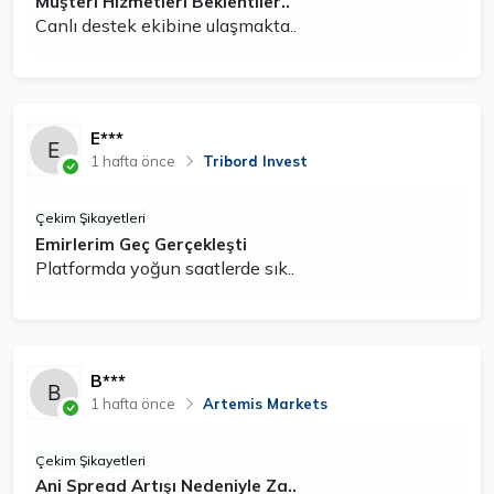
Müşteri Hizmetleri Beklentiler..
Canlı destek ekibine ulaşmakta..
E***
1 hafta önce
Tribord Invest
Çekim Şikayetleri
Emirlerim Geç Gerçekleşti
Platformda yoğun saatlerde sık..
B***
1 hafta önce
Artemis Markets
Çekim Şikayetleri
Ani Spread Artışı Nedeniyle Za..