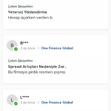
Çekim Şikayetleri
Yetersiz Yönlendirme
Hesap açarken verilen b..
B***
2 ay önce
One Finance Global
Çekim Şikayetleri
Spread Artışları Nedeniyle Zar..
Bu firmaya girdik resmen pişma..
L****
2 ay önce
One Finance Global