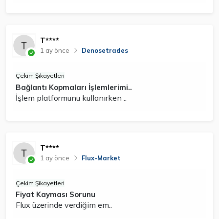
T****
1 ay önce
Denosetrades
Çekim Şikayetleri
Bağlantı Kopmaları İşlemlerimi..
İşlem platformunu kullanırken ..
T****
1 ay önce
Flux-Market
Çekim Şikayetleri
Fiyat Kayması Sorunu
Flux üzerinde verdiğim em..