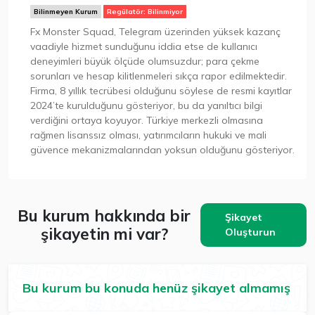
Bilinmeyen Kurum
Regülatör: Bilinmiyor
Fx Monster Squad, Telegram üzerinden yüksek kazanç
vaadiyle hizmet sunduğunu iddia etse de kullanıcı
deneyimleri büyük ölçüde olumsuzdur; para çekme
sorunları ve hesap kilitlenmeleri sıkça rapor edilmektedir.
Firma, 8 yıllık tecrübesi olduğunu söylese de resmi kayıtlar
2024’te kurulduğunu gösteriyor, bu da yanıltıcı bilgi
verdiğini ortaya koyuyor. Türkiye merkezli olmasına
rağmen lisanssız olması, yatırımcıların hukuki ve mali
güvence mekanizmalarından yoksun olduğunu gösteriyor.
Bu kurum hakkında bir
Şikayet
şikayetin mi var?
Oluşturun
Bu kurum bu konuda henüz şikayet almamış