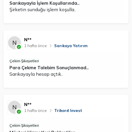
Sarıkayayla İşlem Koşullarında..
Şirketin sunduğu işlem koşulla..
N**
1 hafta önce
Sarıkaya Yatırım
Çekim Şikayetleri
Para Çekme Talebim Sonuçlanmad..
Sarıkayayla hesap açtık..
N**
1 hafta önce
Tribord Invest
Çekim Şikayetleri