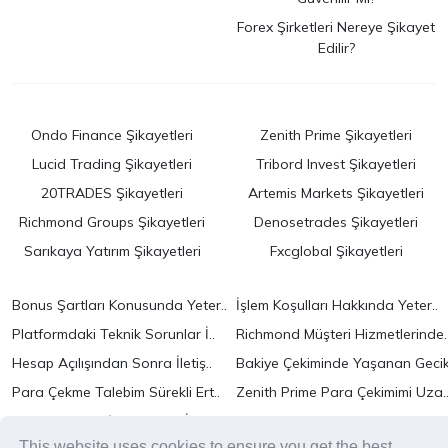
Forex Şirketleri Nereye Şikayet
Edilir?
Ondo Finance Şikayetleri
Zenith Prime Şikayetleri
Lucid Trading Şikayetleri
Tribord Invest Şikayetleri
20TRADES Şikayetleri
Artemis Markets Şikayetleri
Richmond Groups Şikayetleri
Denosetrades Şikayetleri
Sarıkaya Yatırım Şikayetleri
Fxcglobal Şikayetleri
Bonus Şartları Konusunda Yeter..
İşlem Koşulları Hakkında Yeter..
Platformdaki Teknik Sorunlar İ..
Richmond Müşteri Hizmetlerinde.
Hesap Açılışından Sonra İletiş..
Bakiye Çekiminde Yaşanan Gecik
Para Çekme Talebim Sürekli Ert..
Zenith Prime Para Çekimimi Uza.
Kaybımın Telafi Edilmesini İst..
Platformda Teknik Sorunlar Yaş.
This website uses cookies to ensure you get the best