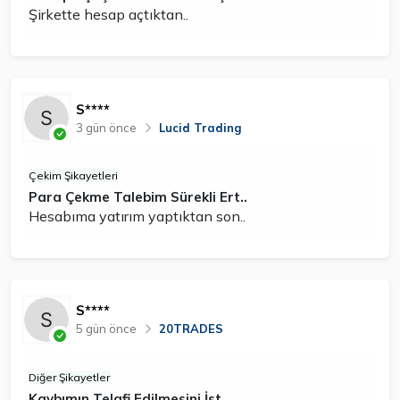
Şirkette hesap açtıktan..
S****
3 gün önce
Lucid Trading
Çekim Şikayetleri
Para Çekme Talebim Sürekli Ert..
Hesabıma yatırım yaptıktan son..
S****
5 gün önce
20TRADES
Diğer Şikayetler
Kaybımın Telafi Edilmesini İst..