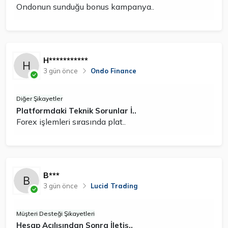
Ondonun sunduğu bonus kampanya..
H***********
3 gün önce
Ondo Finance
Diğer Şikayetler
Platformdaki Teknik Sorunlar İ..
Forex işlemleri sırasında plat..
B***
3 gün önce
Lucid Trading
Müşteri Desteği Şikayetleri
Hesap Açılışından Sonra İletiş..