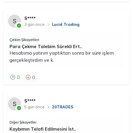
S****
3 gün önce
Lucid Trading
Çekim Şikayetleri
Para Çekme Talebim Sürekli Ert..
Hesabıma yatırım yaptıktan sonra bir süre işlem
gerçekleştirdim ve k..
0
0
S****
5 gün önce
20TRADES
Diğer Şikayetler
Kaybımın Telafi Edilmesini İst..