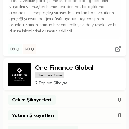
oldu. Özellikle para çekme sürecinde ciddi gecikmeler
yaşadım ve müşteri hizmetlerinden net bir açıklama
alamadım. Hesap açılışı sırasında sunulan bazı vaatlerin
gerçeği yansıtmadığını düşünüyorum. Ayrıca spread
oranları zaman zaman beklenmedik şekilde yükseldi ve bu
durum işlemlerimi olumsuz etkiledi.
0
0
One Finance Global
Bilinmeyen Kurum
2
Toplam Şikayet
0
Çekim Şikayetleri
0
Yatırım Şikayetleri