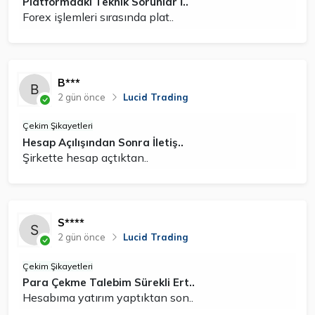
Platformdaki Teknik Sorunlar İ..
Forex işlemleri sırasında plat..
B***
2 gün önce
Lucid Trading
Çekim Şikayetleri
Hesap Açılışından Sonra İletiş..
Şirkette hesap açtıktan..
S****
2 gün önce
Lucid Trading
Çekim Şikayetleri
Para Çekme Talebim Sürekli Ert..
Hesabıma yatırım yaptıktan son..