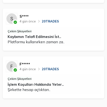
S****
4 gün önce
20TRADES
Çekim Şikayetleri
Kaybımın Telafi Edilmesini İst..
Platformu kullanırken zaman za..
F*****
4 gün önce
20TRADES
Çekim Şikayetleri
İşlem Koşulları Hakkında Yeter..
Şirkette hesap açtıktan..