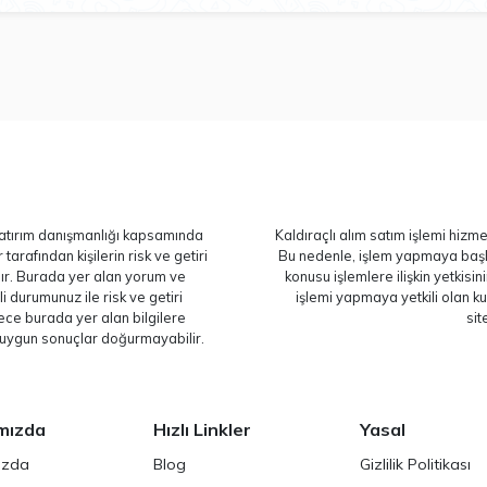
 yatırım danışmanlığı kapsamında
Kaldıraçlı alım satım işlemi hizm
 tarafından kişilerin risk ve getiri
Bu nedenle, işlem yapmaya baş
adır. Burada yer alan yorum ve
konusu işlemlere ilişkin yetkisin
li durumunuz ile risk ve getiri
işlemi yapmaya yetkili olan k
ece burada yer alan bilgilere
sit
e uygun sonuçlar doğurmayabilir.
mızda
Hızlı Linkler
Yasal
ızda
Blog
Gizlilik Politikası