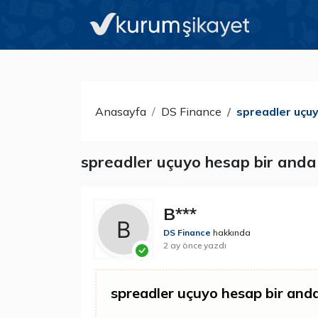
Anasayfa
DS Finance
spreadler uçuy
spreadler uçuyo hesap bir anda
B***
DS Finance
hakkında
2 ay önce yazdı
spreadler uçuyo hesap bir and