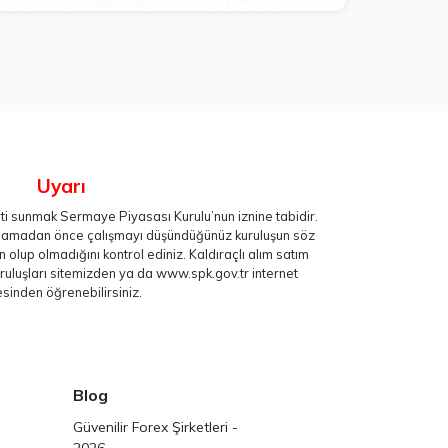
Uyarı
eti sunmak Sermaye Piyasası Kurulu’nun iznine tabidir.
lamadan önce çalışmayı düşündüğünüz kuruluşun söz
in olup olmadığını kontrol ediniz. Kaldıraçlı alım satım
uruluşları sitemizden ya da
www.spk.gov.tr
internet
esinden öğrenebilirsiniz.
Blog
Güvenilir Forex Şirketleri -
2026