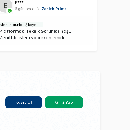
E***
6 gün önce
Zenith Prime
İşlem Sorunları Şikayetleri
Platformda Teknik Sorunlar Yaş..
Zenithle işlem yaparken emirle..
Kayıt Ol
Giriş Yap