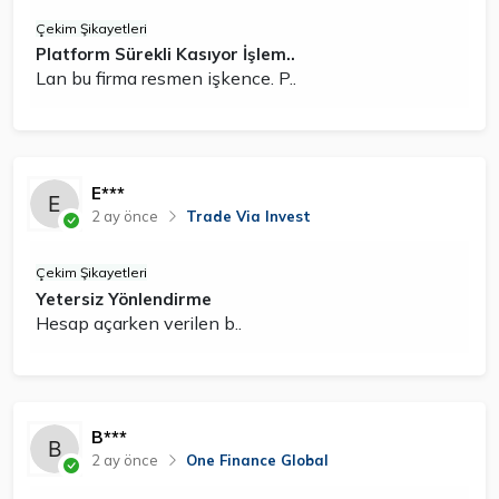
Çekim Şikayetleri
Platform Sürekli Kasıyor İşlem..
Lan bu firma resmen işkence. P..
E***
2 ay önce
Trade Via Invest
Çekim Şikayetleri
Yetersiz Yönlendirme
Hesap açarken verilen b..
B***
2 ay önce
One Finance Global