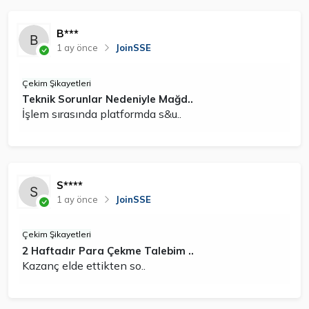
B***
1 ay önce
JoinSSE
Çekim Şikayetleri
Teknik Sorunlar Nedeniyle Mağd..
İşlem sırasında platformda s&u..
S****
1 ay önce
JoinSSE
Çekim Şikayetleri
2 Haftadır Para Çekme Talebim ..
Kazanç elde ettikten so..