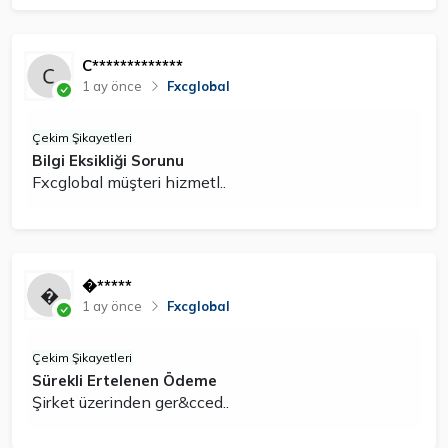
C*************
1 ay önce
Fxcglobal
Çekim Şikayetleri
Bilgi Eksikliği Sorunu
Fxcglobal müşteri hizmetl..
�*****
1 ay önce
Fxcglobal
Çekim Şikayetleri
Sürekli Ertelenen Ödeme
Şirket üzerinden ger&cced..