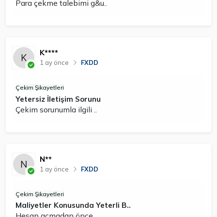
Para çekme talebimi g&u..
K****
1 ay önce
FXDD
Çekim Şikayetleri
Yetersiz İletişim Sorunu
Çekim sorunumla ilgili ..
N**
1 ay önce
FXDD
Çekim Şikayetleri
Maliyetler Konusunda Yeterli B..
Hesap açmadan önce..