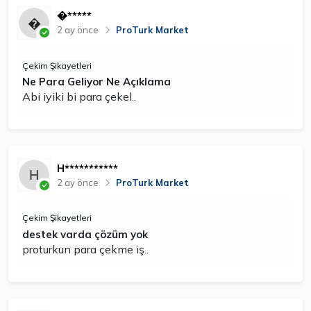
�*****
2 ay önce
ProTurk Market
Çekim Şikayetleri
Ne Para Geliyor Ne Açıklama
Abi iyiki bi para çekel..
H***********
2 ay önce
ProTurk Market
Çekim Şikayetleri
destek varda çözüm yok
proturkun para çekme iş..