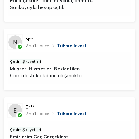
Para Çekme Talebim Sonuçlanmad..
Sarıkayayla hesap açtık..
N**
2 hafta önce
Tribord Invest
Çekim Şikayetleri
Müşteri Hizmetleri Beklentiler..
Canlı destek ekibine ulaşmakta..
E***
2 hafta önce
Tribord Invest
Çekim Şikayetleri
Emirlerim Geç Gerçekleşti