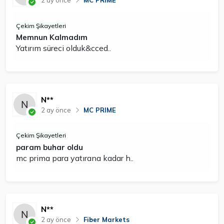
Çekim Şikayetleri
Memnun Kalmadım
Yatırım süreci olduk&cced..
N**
2 ay önce
MC PRIME
Çekim Şikayetleri
param buhar oldu
mc prima para yatırana kadar h..
N**
2 ay önce
Fiber Markets