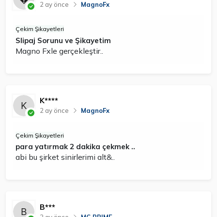
2 ay önce
MagnoFx
Çekim Şikayetleri
Slipaj Sorunu ve Şikayetim
Magno Fxle gerçekleştir..
K****
2 ay önce
MagnoFx
Çekim Şikayetleri
para yatırmak 2 dakika çekmek ..
abi bu şirket sinirlerimi alt&..
B***
2 ay önce
MC PRIME