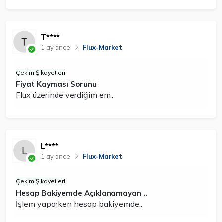
T****
1 ay önce
Flux-Market
Çekim Şikayetleri
Fiyat Kayması Sorunu
Flux üzerinde verdiğim em..
L****
1 ay önce
Flux-Market
Çekim Şikayetleri
Hesap Bakiyemde Açıklanamayan ..
İşlem yaparken hesap bakiyemde..