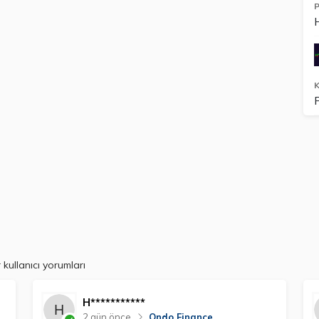
P
K
kullanıcı yorumları
H***********
2 gün önce
Ondo Finance