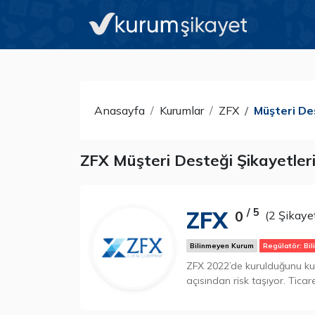
Anasayfa
Kurumlar
ZFX
Müşteri De
ZFX Müşteri Desteği Şikayetler
ZFX
/ 5
0
(2 Şikaye
Bilinmeyen Kurum
Regülatör: Bil
ZFX 2022’de kurulduğunu kur
açısından risk taşıyor. Tica