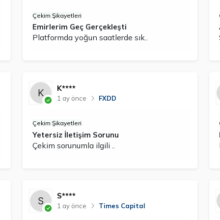
Çekim Şikayetleri
Emirlerim Geç Gerçekleşti
Platformda yoğun saatlerde sık..
K****
1 ay önce
FXDD
Çekim Şikayetleri
Yetersiz İletişim Sorunu
Çekim sorunumla ilgili ..
S****
1 ay önce
Times Capital