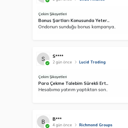
Çekim Şikayetleri
Bonus Şartları Konusunda Yeter..
Ondonun sunduğu bonus kampanya..
S****
2 gün önce
Lucid Trading
Çekim Şikayetleri
Para Çekme Talebim Sürekli Ert..
Hesabıma yatırım yaptıktan son..
B***
4 gün önce
Richmond Groups