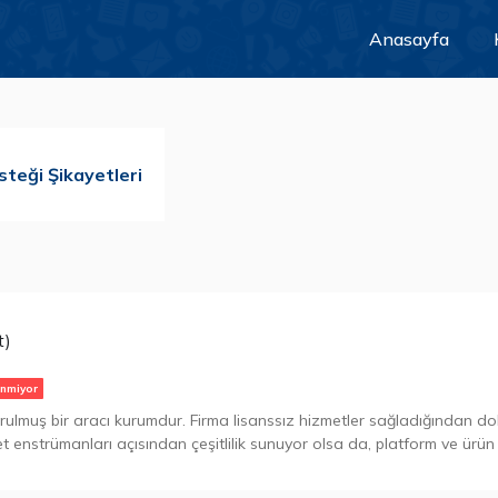
Anasayfa
steği Şikayetleri
i
t)
inmiyor
ulmuş bir aracı kurumdur. Firma lisanssız hizmetler sağladığından dol
ret enstrümanları açısından çeşitlilik sunuyor olsa da, platform ve ür