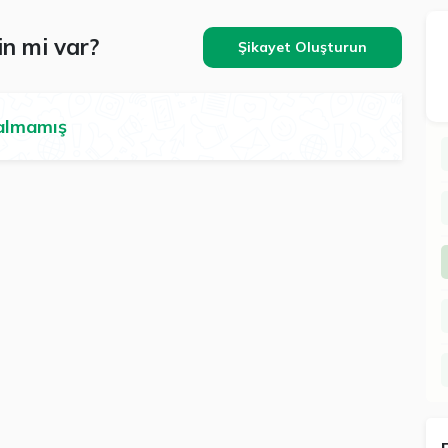
n mi var?
Şikayet Oluşturun
 almamış