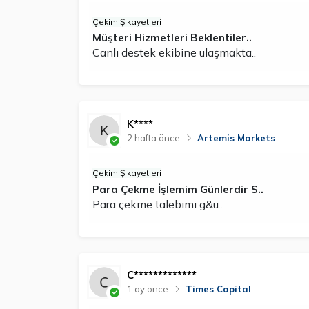
Çekim Şikayetleri
Müşteri Hizmetleri Beklentiler..
Canlı destek ekibine ulaşmakta..
K****
2 hafta önce
Artemis Markets
Çekim Şikayetleri
Para Çekme İşlemim Günlerdir S..
Para çekme talebimi g&u..
C*************
1 ay önce
Times Capital