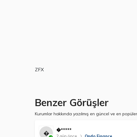
ZFX
Benzer Görüşler
Kurumlar hakkında yazılmış en güncel ve en popüler 
�*****
2 gün önce
Ondo Finance