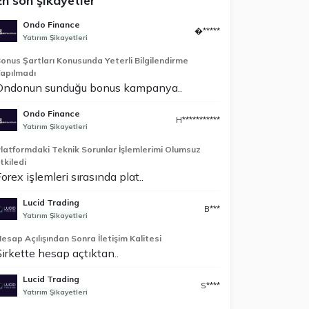
En son şikayetler
Ondo Finance
�*****
Yatırım Şikayetleri
onus Şartları Konusunda Yeterli Bilgilendirme
apılmadı
Ondonun sunduğu bonus kampanya..
Ondo Finance
H***********
Yatırım Şikayetleri
latformdaki Teknik Sorunlar İşlemlerimi Olumsuz
tkiledi
orex işlemleri sırasında plat..
Lucid Trading
B***
Yatırım Şikayetleri
esap Açılışından Sonra İletişim Kalitesi
Şirkette hesap açtıktan..
Lucid Trading
S****
Yatırım Şikayetleri