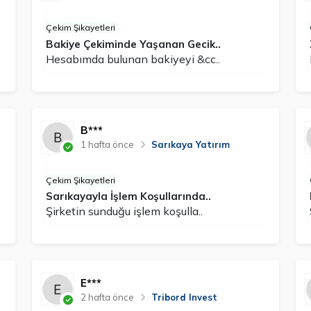
Çekim Şikayetleri
Bakiye Çekiminde Yaşanan Gecik..
Hesabımda bulunan bakiyeyi &cc..
B***
1 hafta önce
Sarıkaya Yatırım
Çekim Şikayetleri
Sarıkayayla İşlem Koşullarında..
Şirketin sunduğu işlem koşulla..
E***
2 hafta önce
Tribord Invest