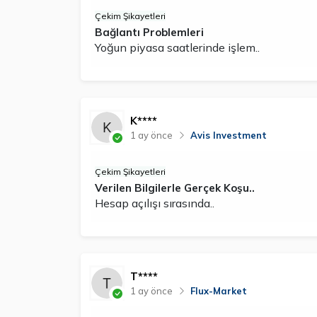
Çekim Şikayetleri
Bağlantı Problemleri
Yoğun piyasa saatlerinde işlem..
K****
1 ay önce
Avis Investment
Çekim Şikayetleri
Verilen Bilgilerle Gerçek Koşu..
Hesap açılışı sırasında..
T****
1 ay önce
Flux-Market