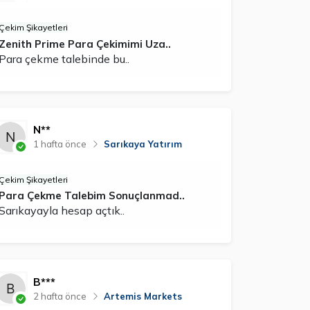
Çekim Şikayetleri
Zenith Prime Para Çekimimi Uza..
Para çekme talebinde bu..
N**
1 hafta önce
Sarıkaya Yatırım
Çekim Şikayetleri
Para Çekme Talebim Sonuçlanmad..
Sarıkayayla hesap açtık..
B***
2 hafta önce
Artemis Markets