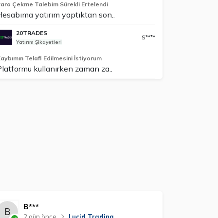
ara Çekme Talebim Sürekli Ertelendi
Hesabıma yatırım yaptıktan son..
20TRADES
S****
Yatırım Şikayetleri
aybımın Telafi Edilmesini İstiyorum
Platformu kullanırken zaman za..
B***
2 gün önce
Lucid Trading