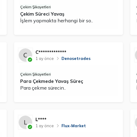
Çekim Şikayetleri
Çekim Süreci Yavaş
İşlem yapmakta herhangi bir so..
C*************
1 ay önce
Denosetrades
Çekim Şikayetleri
Para Çekmede Yavaş Süreç
Para çekme sürecin..
L****
1 ay önce
Flux-Market