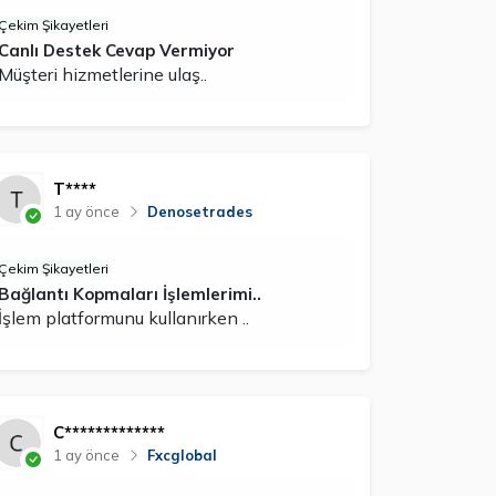
Çekim Şikayetleri
Canlı Destek Cevap Vermiyor
Müşteri hizmetlerine ulaş..
T****
1 ay önce
Denosetrades
Çekim Şikayetleri
Bağlantı Kopmaları İşlemlerimi..
İşlem platformunu kullanırken ..
C*************
1 ay önce
Fxcglobal