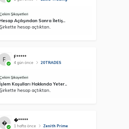
Çekim Şikayetleri
Hesap Açılışından Sonra İletiş..
Şirkette hesap açtıktan..
F*****
4 gün önce
20TRADES
Çekim Şikayetleri
İşlem Koşulları Hakkında Yeter..
Şirkette hesap açtıktan..
�*****
1 hafta önce
Zenith Prime