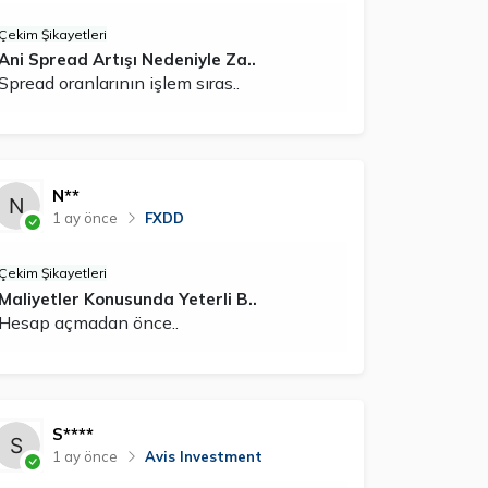
Çekim Şikayetleri
Ani Spread Artışı Nedeniyle Za..
Spread oranlarının işlem sıras..
N**
1 ay önce
FXDD
Çekim Şikayetleri
Maliyetler Konusunda Yeterli B..
Hesap açmadan önce..
S****
1 ay önce
Avis Investment