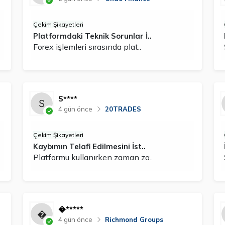
Çekim Şikayetleri
Platformdaki Teknik Sorunlar İ..
Forex işlemleri sırasında plat..
S****
4 gün önce
20TRADES
Çekim Şikayetleri
Kaybımın Telafi Edilmesini İst..
Platformu kullanırken zaman za..
�*****
4 gün önce
Richmond Groups