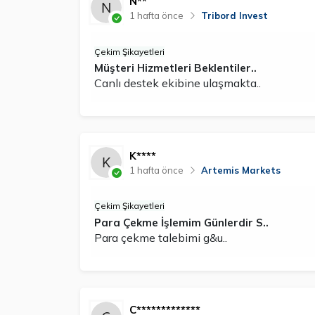
N**
1 hafta önce
Tribord Invest
Çekim Şikayetleri
Müşteri Hizmetleri Beklentiler..
Canlı destek ekibine ulaşmakta..
K****
1 hafta önce
Artemis Markets
Çekim Şikayetleri
Para Çekme İşlemim Günlerdir S..
Para çekme talebimi g&u..
C*************