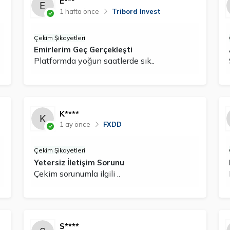
E***
1 hafta önce
Tribord Invest
Çekim Şikayetleri
Emirlerim Geç Gerçekleşti
Platformda yoğun saatlerde sık..
K****
1 ay önce
FXDD
Çekim Şikayetleri
Yetersiz İletişim Sorunu
Çekim sorunumla ilgili ..
S****