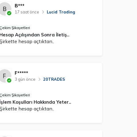
B***
17 saat önce
Lucid Trading
Çekim Şikayetleri
Hesap Açılışından Sonra İletiş..
Şirkette hesap açtıktan..
F*****
3 gün önce
20TRADES
Çekim Şikayetleri
İşlem Koşulları Hakkında Yeter..
Şirkette hesap açtıktan..