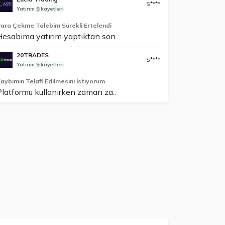
S****
Yatırım Şikayetleri
ara Çekme Talebim Sürekli Ertelendi
Hesabıma yatırım yaptıktan son..
20TRADES
S****
Yatırım Şikayetleri
aybımın Telafi Edilmesini İstiyorum
Platformu kullanırken zaman za..