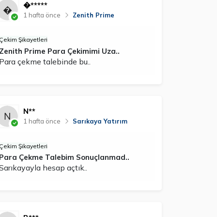
�*****
1 hafta önce
Zenith Prime
Çekim Şikayetleri
Zenith Prime Para Çekimimi Uza..
Para çekme talebinde bu..
N**
1 hafta önce
Sarıkaya Yatırım
Çekim Şikayetleri
Para Çekme Talebim Sonuçlanmad..
Sarıkayayla hesap açtık..