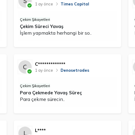
1 ay önce
Times Capital
Çekim Şikayetleri
Çekim Süreci Yavaş
İşlem yapmakta herhangi bir so..
C*************
1 ay önce
Denosetrades
Çekim Şikayetleri
Para Çekmede Yavaş Süreç
Para çekme sürecin..
L****