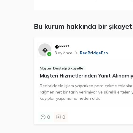
Bu kurum hakkında bir şikayeti
�*****
3 ay önce
RedBridgePro
Müşteri Desteği Şikayetleri
Müşteri Hizmetlerinden Yanıt Alınamı
Redbridgele işlem yaparken para çekme talebim s
rağmen net bir tarih verilmiyor ve sürekli ertele
kayıplar yaşamama neden oldu.
0
0