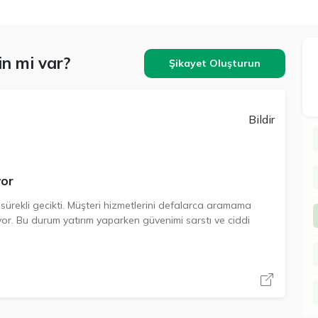
n mi var?
Şikayet Oluşturun
Bildir
yor
ürekli gecikti. Müşteri hizmetlerini defalarca aramama
niyor. Bu durum yatırım yaparken güvenimi sarstı ve ciddi