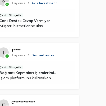
1 ay önce
Avis Investment
Çekim Şikayetleri
Canlı Destek Cevap Vermiyor
Müşteri hizmetlerine ulaş..
T****
1 ay önce
Denosetrades
Çekim Şikayetleri
Bağlantı Kopmaları İşlemlerimi..
İşlem platformunu kullanırken ..
C*************