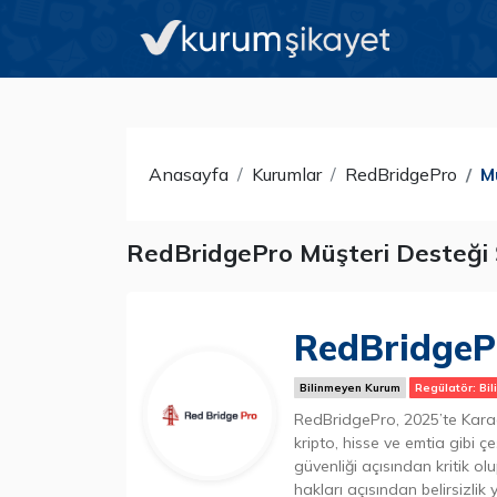
Anasayfa
Kurumlar
RedBridgePro
M
RedBridgePro Müşteri Desteği Ş
RedBridgeP
Bilinmeyen Kurum
Regülatör: Bil
RedBridgePro, 2025’te Karad
kripto, hisse ve emtia gibi ç
güvenliği açısından kritik ol
hakları açısından belirsizlik y