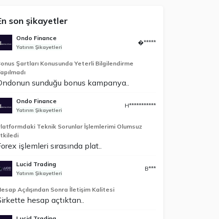
En son şikayetler
Ondo Finance
�*****
Yatırım Şikayetleri
onus Şartları Konusunda Yeterli Bilgilendirme
apılmadı
Ondonun sunduğu bonus kampanya..
Ondo Finance
H***********
Yatırım Şikayetleri
latformdaki Teknik Sorunlar İşlemlerimi Olumsuz
tkiledi
orex işlemleri sırasında plat..
Lucid Trading
B***
Yatırım Şikayetleri
esap Açılışından Sonra İletişim Kalitesi
Şirkette hesap açtıktan..
Lucid Trading