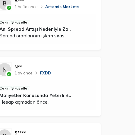
B***
1 hafta önce
Artemis Markets
Çekim Şikayetleri
Ani Spread Artışı Nedeniyle Za..
Spread oranlarının işlem sıras..
N**
1 ay önce
FXDD
Çekim Şikayetleri
Maliyetler Konusunda Yeterli B..
Hesap açmadan önce..
S****