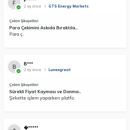
F*****
2 ay önce
GTS Energy Markets
Çekim Şikayetleri
Para Çekimini Askıda Bıraktıla..
Para ç..
B***
2 ay önce
Lunexgreat
Çekim Şikayetleri
Sürekli Fiyat Kayması ve Donma..
Şirkette işlem yaparken platfo..
�*****