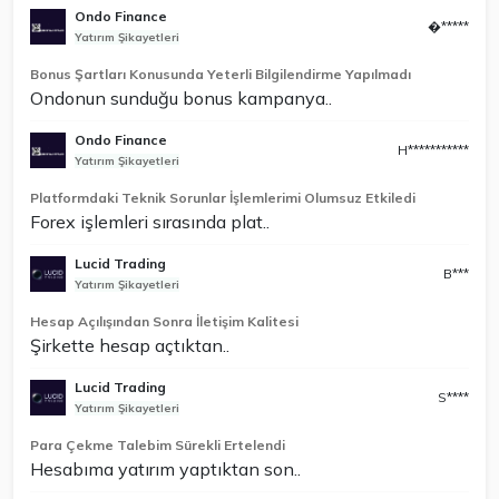
Ondo Finance
�*****
Yatırım Şikayetleri
Bonus Şartları Konusunda Yeterli Bilgilendirme Yapılmadı
Ondonun sunduğu bonus kampanya..
Ondo Finance
H***********
Yatırım Şikayetleri
Platformdaki Teknik Sorunlar İşlemlerimi Olumsuz Etkiledi
Forex işlemleri sırasında plat..
Lucid Trading
B***
Yatırım Şikayetleri
Hesap Açılışından Sonra İletişim Kalitesi
Şirkette hesap açtıktan..
Lucid Trading
S****
Yatırım Şikayetleri
Para Çekme Talebim Sürekli Ertelendi
Hesabıma yatırım yaptıktan son..