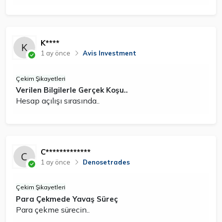
K****
1 ay önce
Avis Investment
Çekim Şikayetleri
Verilen Bilgilerle Gerçek Koşu..
Hesap açılışı sırasında..
C*************
1 ay önce
Denosetrades
Çekim Şikayetleri
Para Çekmede Yavaş Süreç
Para çekme sürecin..