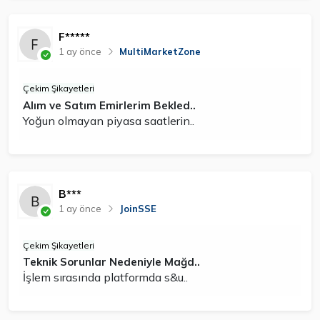
F*****
1 ay önce
MultiMarketZone
Çekim Şikayetleri
Alım ve Satım Emirlerim Bekled..
Yoğun olmayan piyasa saatlerin..
B***
1 ay önce
JoinSSE
Çekim Şikayetleri
Teknik Sorunlar Nedeniyle Mağd..
İşlem sırasında platformda s&u..