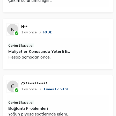
Çekim sorunumla ilgili ..
N**
1 ay önce
FXDD
Çekim Şikayetleri
Maliyetler Konusunda Yeterli B..
Hesap açmadan önce..
C*************
1 ay önce
Times Capital
Çekim Şikayetleri
Bağlantı Problemleri
Yoğun piyasa saatlerinde işlem..