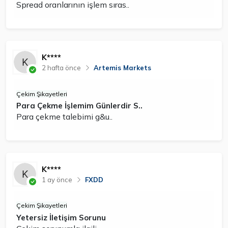
Spread oranlarının işlem sıras..
K****
2 hafta önce
Artemis Markets
Çekim Şikayetleri
Para Çekme İşlemim Günlerdir S..
Para çekme talebimi g&u..
K****
1 ay önce
FXDD
Çekim Şikayetleri
Yetersiz İletişim Sorunu