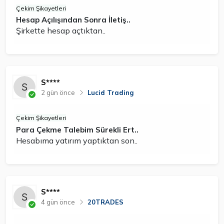
Çekim Şikayetleri
Hesap Açılışından Sonra İletiş..
Şirkette hesap açtıktan..
S****
2 gün önce
Lucid Trading
Çekim Şikayetleri
Para Çekme Talebim Sürekli Ert..
Hesabıma yatırım yaptıktan son..
S****
4 gün önce
20TRADES