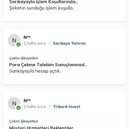
Sarıkayayla İşlem Koşullarında..
Şirketin sunduğu işlem koşulla..
N**
1 hafta önce
Sarıkaya Yatırım
Çekim Şikayetleri
Para Çekme Talebim Sonuçlanmad..
Sarıkayayla hesap açtık..
N**
2 hafta önce
Tribord Invest
Çekim Şikayetleri
Müşteri Hizmetleri Beklentiler..