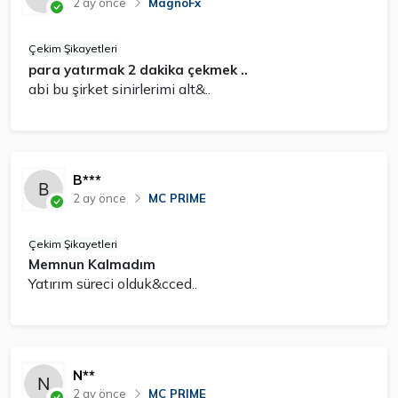
2 ay önce
MagnoFx
Çekim Şikayetleri
para yatırmak 2 dakika çekmek ..
abi bu şirket sinirlerimi alt&..
B***
2 ay önce
MC PRIME
Çekim Şikayetleri
Memnun Kalmadım
Yatırım süreci olduk&cced..
N**
2 ay önce
MC PRIME