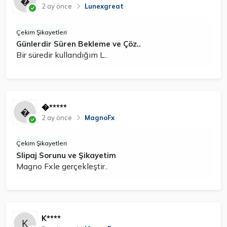
2 ay önce
Lunexgreat
Çekim Şikayetleri
Günlerdir Süren Bekleme ve Çöz..
Bir süredir kullandığım L..
�*****
2 ay önce
MagnoFx
Çekim Şikayetleri
Slipaj Sorunu ve Şikayetim
Magno Fxle gerçekleştir..
K****