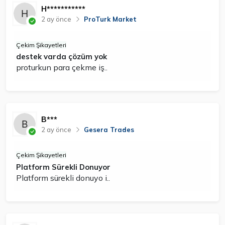
H***********
2 ay önce
ProTurk Market
Çekim Şikayetleri
destek varda çözüm yok
proturkun para çekme iş..
B***
2 ay önce
Gesera Trades
Çekim Şikayetleri
Platform Sürekli Donuyor
Platform sürekli donuyo i..