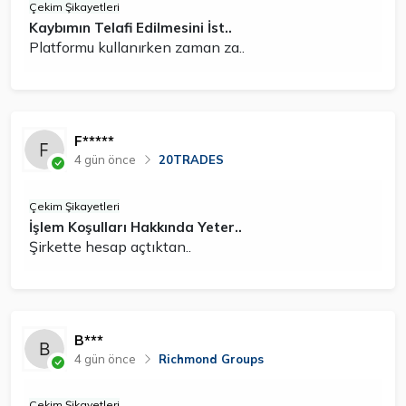
Çekim Şikayetleri
Kaybımın Telafi Edilmesini İst..
Platformu kullanırken zaman za..
F*****
4 gün önce
20TRADES
Çekim Şikayetleri
İşlem Koşulları Hakkında Yeter..
Şirkette hesap açtıktan..
B***
4 gün önce
Richmond Groups
Çekim Şikayetleri