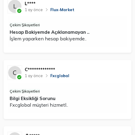
L****
1 ay önce
Flux-Market
Çekim Şikayetleri
Hesap Bakiyemde Açıklanamayan ..
İşlem yaparken hesap bakiyemde..
C*************
1 ay önce
Fxcglobal
Çekim Şikayetleri
Bilgi Eksikliği Sorunu
Fxcglobal müşteri hizmetl..