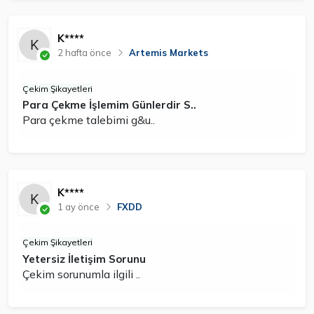
K****
2 hafta önce
Artemis Markets
Çekim Şikayetleri
Para Çekme İşlemim Günlerdir S..
Para çekme talebimi g&u..
K****
1 ay önce
FXDD
Çekim Şikayetleri
Yetersiz İletişim Sorunu
Çekim sorunumla ilgili ..