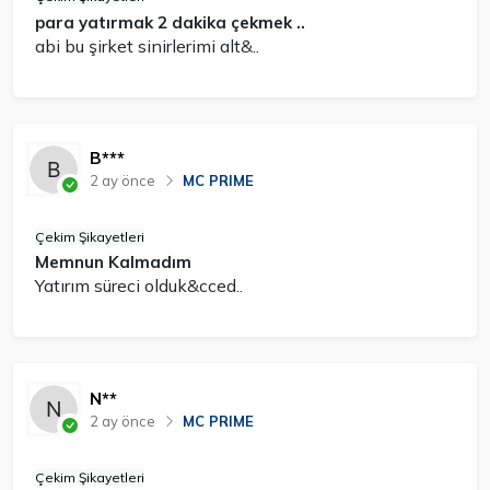
para yatırmak 2 dakika çekmek ..
abi bu şirket sinirlerimi alt&..
B***
2 ay önce
MC PRIME
Çekim Şikayetleri
Memnun Kalmadım
Yatırım süreci olduk&cced..
N**
2 ay önce
MC PRIME
Çekim Şikayetleri