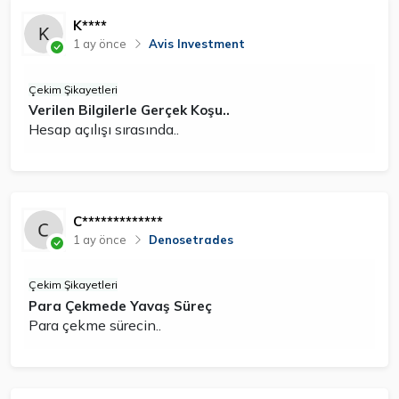
K****
1 ay önce
Avis Investment
Çekim Şikayetleri
Verilen Bilgilerle Gerçek Koşu..
Hesap açılışı sırasında..
C*************
1 ay önce
Denosetrades
Çekim Şikayetleri
Para Çekmede Yavaş Süreç
Para çekme sürecin..