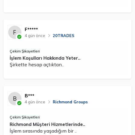
F*****
4 gün önce
20TRADES
Çekim Şikayetleri
İşlem Koşulları Hakkında Yeter..
Şirkette hesap açtıktan..
B***
4 gün önce
Richmond Groups
Çekim Şikayetleri
Richmond Müşteri Hizmetlerinde..
İşlem sırasında yaşadığım bir ..