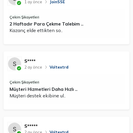
1 ay önce
JoinSSE
Çekim Şikayetleri
2 Haftadır Para Çekme Talebim ..
Kazanç elde ettikten so..
S****
2 ay önce
Voltextrd
Çekim Şikayetleri
Müşteri Hizmetleri Daha Hızlı ..
Müşteri destek ekibine ul..
S*****
2 ay önce
Voltextrd