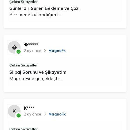
Çekim Şikayetleri
Günlerdir Süren Bekleme ve Çöz..
Bir süredir kullandığım L..
�*****
2 ay önce
MagnoFx
Çekim Şikayetleri
Slipaj Sorunu ve Şikayetim
Magno Fxle gerçekleştir..
K****
2 ay önce
MagnoFx
Çekim Şikayetleri