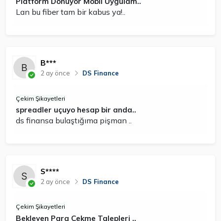
Platform Donuyor Mobil Uygulam..
Lan bu fiber tam bir kabus ya!..
B***
2 ay önce
DS Finance
Çekim Şikayetleri
spreadler uçuyo hesap bir anda..
ds finansa bulaştığıma pişman ..
S****
2 ay önce
DS Finance
Çekim Şikayetleri
Bekleyen Para Çekme Talepleri ..