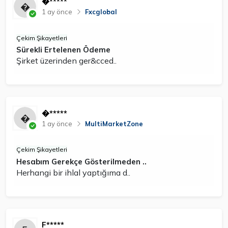
�*****
1 ay önce
Fxcglobal
Çekim Şikayetleri
Sürekli Ertelenen Ödeme
Şirket üzerinden ger&cced..
�*****
1 ay önce
MultiMarketZone
Çekim Şikayetleri
Hesabım Gerekçe Gösterilmeden ..
Herhangi bir ihlal yaptığıma d..
F*****