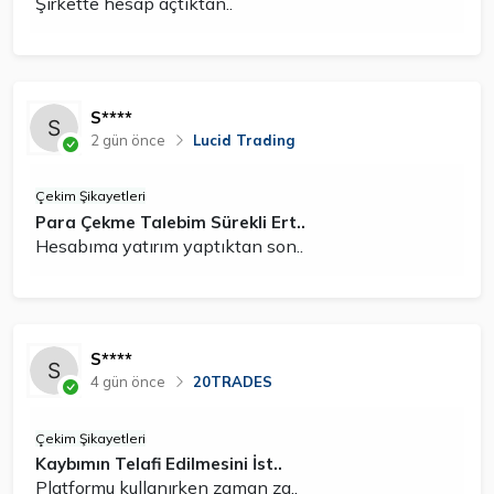
Şirkette hesap açtıktan..
S****
2 gün önce
Lucid Trading
Çekim Şikayetleri
Para Çekme Talebim Sürekli Ert..
Hesabıma yatırım yaptıktan son..
S****
4 gün önce
20TRADES
Çekim Şikayetleri
Kaybımın Telafi Edilmesini İst..
Platformu kullanırken zaman za..