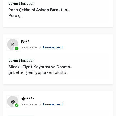
Çekim Şikayetleri
Para Çekimini Askıda Bıraktıla..
Para ç..
B***
2 ay önce
Lunexgreat
Çekim Şikayetleri
Sürekli Fiyat Kayması ve Donma..
Şirkette işlem yaparken platfo..
�*****
2 ay önce
Lunexgreat