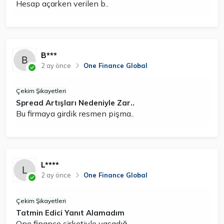
Hesap açarken verilen b..
B***
2 ay önce
One Finance Global
Çekim Şikayetleri
Spread Artışları Nedeniyle Zar..
Bu firmaya girdik resmen pişma..
L****
2 ay önce
One Finance Global
Çekim Şikayetleri
Tatmin Edici Yanıt Alamadım
One finance şirketiyle yaşadığ..