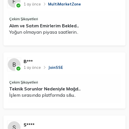
1 ay önce
MultiMarketZone
Çekim Şikayetleri
Alım ve Satım Emirlerim Bekled..
Yoğun olmayan piyasa saatlerin..
B***
1 ay önce
JoinSSE
Çekim Şikayetleri
Teknik Sorunlar Nedeniyle Mağd..
İşlem sırasında platformda s&u..
S****